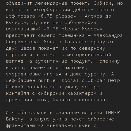
объединит легендарные проекты Сибири, но
и станет петербургским дебютом нового
шеф-повара «0.75 please» — Александр
Кучеров, Лучший шеф Сибири-2023,
возглавивший «0.75 please Moscow»,
представит своего преемника — Александра
Спиридонова. Меню a la carte сразу от
двух шефов покажет их по-северному
строгий и в то же время оригинальный
взгляд на аутентичные продукты: оленину
и сига, иван-чай и пажитник,
смородиновые листья и даже сурепку. А
шеф-бармен humble. social club+bar Петр
Стихий разработал к ужину четыре
коктейля с сибирским характером и
ароматами липы, бузины и шиповника.
И чтобы скрасить ожидание встречи INNER
Bakery накануне ужина печет сибирские
франжипаны из миндальной муки с