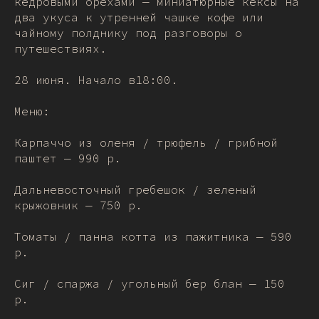
кедровыми орехами — миниатюрные кексы на
два укуса к утренней чашке кофе или
чайному полднику под разговоры о
путешествиях.
28 июня. Начало в18:00.
Меню:
Карпаччо из оленя / трюфель / грибной
паштет — 990 р.
Дальневосточный гребешок / зеленый
крыжовник — 750 р.
Томаты / панна котта из пажитника — 590
р.
Сиг / спаржа / угольный бер блан — 150
р.