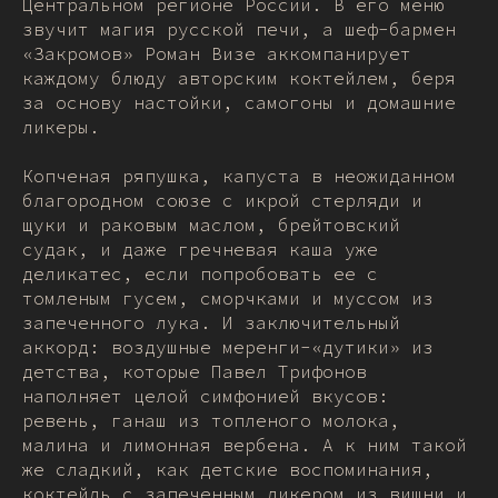
Центральном регионе России. В его меню
звучит магия русской печи, а шеф-бармен
«Закромов» Роман Визе аккомпанирует
каждому блюду авторским коктейлем, беря
за основу настойки, самогоны и домашние
ликеры.
Копченая ряпушка, капуста в неожиданном
благородном союзе с икрой стерляди и
щуки и раковым маслом, брейтовский
судак, и даже гречневая каша уже
деликатес, если попробовать ее с
томленым гусем, сморчками и муссом из
запеченного лука. И заключительный
аккорд: воздушные меренги-«дутики» из
детства, которые Павел Трифонов
наполняет целой симфонией вкусов:
ревень, ганаш из топленого молока,
малина и лимонная вербена. А к ним такой
же сладкий, как детские воспоминания,
коктейль с запеченным ликером из вишни и