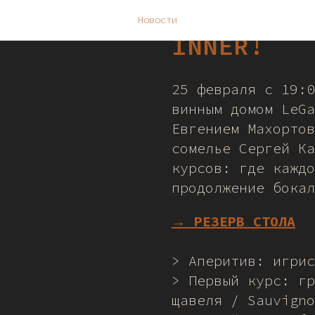
Винный уж
Новости
INNER!
25 февраля с 19:0
винным домом LeGa
Евгением Махортов
сомелье Сергей Ка
курсов: где каждо
продолжение бокал
→ РЕЗЕРВ СТОЛА
> Аперитив: игрис
> Первый курс: гр
щавеля / Sauvigno