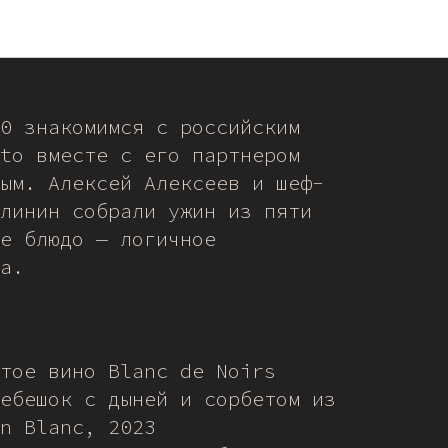
ин LeGato в
0 знакомимся с российским
to вместе с его партнером
ым. Алексей Алексеев и шеф-
линин собрали ужин из пяти
е блюдо — логичное
а.
тое вино Blanc de Noirs
ебешок с дыней и сорбетом из
n Blanc, 2023