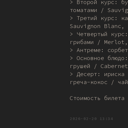
> Второй курс: бу
томатами / Sauvig
> Третий курс: ка
Sauvignon Blanc, 
> Четвертый курс:
грибами / Merlot,
> Антреме: сорбет
> Основное блюдо:
грушей / Cabernet
> Десерт: ириска 
греча-кокос / чай
Стоимость билета 
2026-02-20 13:34