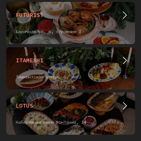
FUTURIST
Барочная ул. 6, строение 1
ITAMESHI
Ташкентская улица, 6, к. 2
LOTUS
Набережная реки Фонтанки, 14