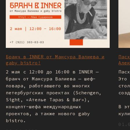
Бранч в INNER от Мансура Валиева и
Пас
gaby bistro!
Але
2 мая с 12:00 до 16:00 в INNER —
Пас
бранч от Мансура Валиева — шеф-
Это
повара, работавшего во многих
сто
петербургских проектах (Schengen,
соз
Sight, «Ателье Tapas & Bar»),
концепт-шефа международных
В э
проектов, а также нового gaby
кул
bistro.
01.